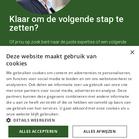
Klaar om de volgende stap te
zetten?
Of je nu op zoek bent naar de juiste expertise of een volgende
stap in je carrière, wij helpen je verder. Ontdek wat Accentia
×
Deze website maakt gebruik van
voor je kan betekenen.
cookies
Neem contact op
Bel +31 (0)10 313 27 80
We gebruiken cookies om content en advertenties te personaliseren,
om functies voor social media te bieden en om ons websiteverkeer te
analyseren. Ook delen we informatie over uw gebruik van onze site
met onze partners voor social media, adverteren en analyse. Deze
partners kunnen deze gegevens combineren met andere informatie
Toon footer
die u aan ze heeft verstrekt of die ze hebben verzameld op basis van
uw gebruik van hun services. U gaat akkoord met onze cookies als u
Handige links
onze website blijft gebruiken.
© Accentia 2026 |
Privacy statement
DETAILS WEERGEVEN
Over Accentia
ALLES ACCEPTEREN
ALLES AFWIJZEN
Voor professionals
Sitemap