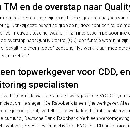
n TM en de overstap naar Qualit
ank ontdekte Eric al snel zijn kracht in diepgaande analyses van k
ing. Dankzij deze expertise groeide hij door naar een rol als med
or een nieuwe uitdaging, waarbij hij zijn interesse in persoonlijke 
 de overstap naar Quality Control (QC), een functie waarin hij zij
rol bevalt me enorm goed," zegt Eric. "Nu werk ik aan meerdere 
eder inzetten."
een topwerkgever voor CDD, e
toring specialisten
ic overtuigd van de waarde van een werkgever die KYC, CDD, en t
n biedt om te slagen. ”De Rabobank is een fijne werkgever. Alles
 die je nodig hebt," vertelt hij. De werksfeer bij Rabobank ervaart 
le cultuur bij Deutsche Bank. Rabobank biedt een werkomgeving
ets wat volgens Eric essentieel is voor KYC- en CDD-professional