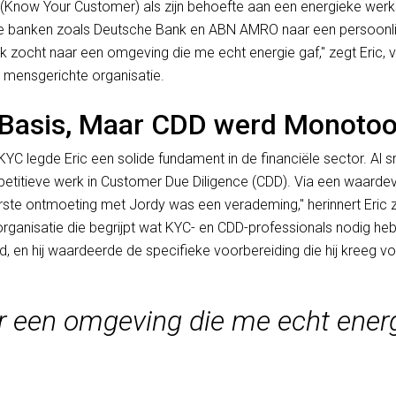
 (Know Your Customer) als zijn behoefte aan een energieke werk
e banken zoals Deutsche Bank en ABN AMRO naar een persoonlij
 zocht naar een omgeving die me echt energie gaf," zegt Eric, v
 mensgerichte organisatie.
e Basis, Maar CDD werd Monoto
C legde Eric een solide fundament in de financiële sector. Al sne
epetitieve werk in Customer Due Diligence (CDD). Via een waardev
rste ontmoeting met Jordy was een verademing," herinnert Eric z
rganisatie die begrijpt wat KYC- en CDD-professionals nodig heb
d, en hij waardeerde de specifieke voorbereiding die hij kreeg voor
r een omgeving die me echt energ