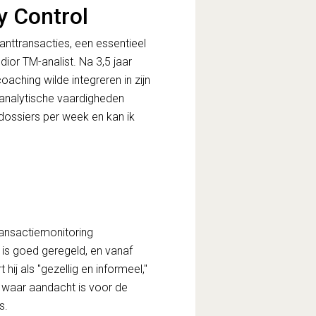
y Control
lanttransacties, een essentieel
ior TM-analist. Na 3,5 jaar
coaching wilde integreren in zijn
n analytische vaardigheden
dossiers per week en kan ik
n
ransactiemonitoring
 is goed geregeld, en vanaf
hij als "gezellig en informeel,"
 waar aandacht is voor de
s.