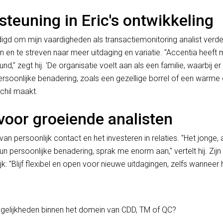
steuning in Eric's ontwikkeling
gd om mijn vaardigheden als transactiemonitoring analist verder 
en en te streven naar meer uitdaging en variatie. "Accentia heeft 
d," zegt hij. 'De organisatie voelt aan als een familie, waarbij e
 persoonlijke benadering, zoals een gezellige borrel of een warme
schil maakt.
 voor groeiende analisten
 van persoonlijk contact en het investeren in relaties. "Het jonge
 persoonlijke benadering, sprak me enorm aan," vertelt hij. Zijn
ijk: "Blijf flexibel en open voor nieuwe uitdagingen, zelfs wanneer 
ogelijkheden binnen het domein van CDD, TM of QC?