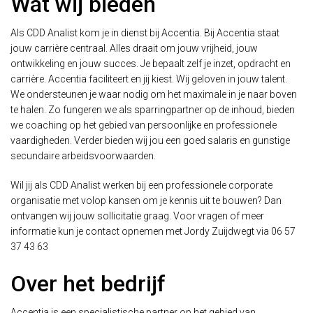
Wat wij bieden
Als CDD Analist kom je in dienst bij Accentia. Bij Accentia staat
jouw carrière centraal. Alles draait om jouw vrijheid, jouw
ontwikkeling en jouw succes. Je bepaalt zelf je inzet, opdracht en
carrière. Accentia faciliteert en jij kiest. Wij geloven in jouw talent.
We ondersteunen je waar nodig om het maximale in je naar boven
te halen. Zo fungeren we als sparringpartner op de inhoud, bieden
we coaching op het gebied van persoonlijke en professionele
vaardigheden. Verder bieden wij jou een goed salaris en gunstige
secundaire arbeidsvoorwaarden.
Wil jij als CDD Analist werken bij een professionele corporate
organisatie met volop kansen om je kennis uit te bouwen? Dan
ontvangen wij jouw sollicitatie graag. Voor vragen of meer
informatie kun je contact opnemen met Jordy Zuijdwegt via 06 57
37 43 63
Over het bedrijf
Accentia is een specialistische partner op het gebied van