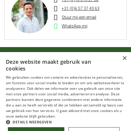
+31 (0)6 57 37 43 63
Stuur mij een email
WhatsApp mij
×
Start jouw sollicitatie nu
Deze website maakt gebruik van
cookies
We gebruiken cookies om content en advertenties te personaliseren,
Solliciteer
om functies voor social media te bieden en om ons websiteverkeer te
analyseren. Ook delen we informatie over uw gebruik van onze site
met onze partners voor social media, adverteren en analyse. Deze
partners kunnen deze gegevens combineren met andere informatie
Toon footer
die u aan ze heeft verstrekt of die ze hebben verzameld op basis van
uw gebruik van hun services. U gaat akkoord met onze cookies als u
Handige links
onze website blijft gebruiken.
© Accentia 2026 |
Privacy statement
DETAILS WEERGEVEN
Over Accentia