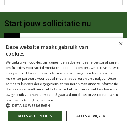
Start jouw sollicitatie nu
×
Solliciteer
Deze website maakt gebruik van
cookies
We gebruiken cookies om content en advertenties te personaliseren,
Toon footer
om functies voor social media te bieden en om ons websiteverkeer te
analyseren. Ook delen we informatie over uw gebruik van onze site
Handige links
met onze partners voor social media, adverteren en analyse. Deze
© Accentia 2026 |
Privacy statement
partners kunnen deze gegevens combineren met andere informatie
Over Accentia
die u aan ze heeft verstrekt of die ze hebben verzameld op basis van
uw gebruik van hun services. U gaat akkoord met onze cookies als u
Voor professionals
Sitemap
onze website blijft gebruiken.
Voor opdrachtgevers
DETAILS WEERGEVEN
Expertisegebieden
ALLES ACCEPTEREN
ALLES AFWIJZEN