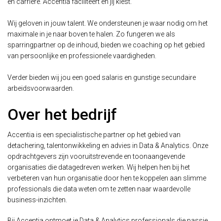
en carrière. Accentia faciliteert en jij kiest.
Wij geloven in jouw talent. We ondersteunen je waar nodig om het
maximale in je naar boven te halen. Zo fungeren we als
sparringpartner op de inhoud, bieden we coaching op het gebied
van persoonlijke en professionele vaardigheden.
Verder bieden wij jou een goed salaris en gunstige secundaire
arbeidsvoorwaarden.
Over het bedrijf
Accentia is een specialistische partner op het gebied van
detachering, talentonwikkeling en advies in Data & Analytics. Onze
opdrachtgevers zijn vooruitstrevende en toonaangevende
organisaties die datagedreven werken. Wij helpen hen bij het
verbeteren van hun organisatie door hen te koppelen aan slimme
professionals die data weten om te zetten naar waardevolle
business-inzichten.
Bij Accentia ontmoet je Data & Analytics professionals die passie