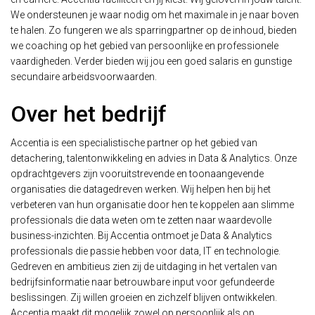
We ondersteunen je waar nodig om het maximale in je naar boven
te halen. Zo fungeren we als sparringpartner op de inhoud, bieden
we coaching op het gebied van persoonlijke en professionele
vaardigheden. Verder bieden wij jou een goed salaris en gunstige
secundaire arbeidsvoorwaarden.
Over het bedrijf
Accentia is een specialistische partner op het gebied van
detachering, talentonwikkeling en advies in Data & Analytics. Onze
opdrachtgevers zijn vooruitstrevende en toonaangevende
organisaties die datagedreven werken. Wij helpen hen bij het
verbeteren van hun organisatie door hen te koppelen aan slimme
professionals die data weten om te zetten naar waardevolle
business-inzichten. Bij Accentia ontmoet je Data & Analytics
professionals die passie hebben voor data, IT en technologie.
Gedreven en ambitieus zien zij de uitdaging in het vertalen van
bedrijfsinformatie naar betrouwbare input voor gefundeerde
beslissingen. Zij willen groeien en zichzelf blijven ontwikkelen.
Accentia maakt dit mogelijk zowel op persoonlijk als op