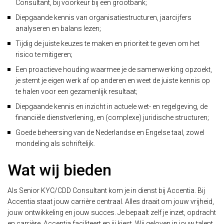
Consultant, bij voorkeur bij een grootbank;
Diepgaande kennis van organisatiestructuren, jaarcijfers
analyseren en balans lezen;
Tijdig de juiste keuzes te maken en prioriteit te geven om het
risico te mitigeren;
Een proactieve houding waarmee je de samenwerking opzoekt,
je stemt je eigen werk af op anderen en weet de juiste kennis op
te halen voor een gezamenlijk resultaat;
Diepgaande kennis en inzicht in actuele wet- en regelgeving, de
financiële dienstverlening, en (complexe) juridische structuren;
Goede beheersing van de Nederlandse en Engelse taal, zowel
mondeling als schriftelijk.
Wat wij bieden
Als Senior KYC/CDD Consultant kom je in dienst bij Accentia. Bij
Accentia staat jouw carrière centraal. Alles draait om jouw vrijheid,
jouw ontwikkeling en jouw succes. Je bepaalt zelf je inzet, opdracht
en carrière. Accentia faciliteert en jij kiest. Wij geloven in jouw talent.