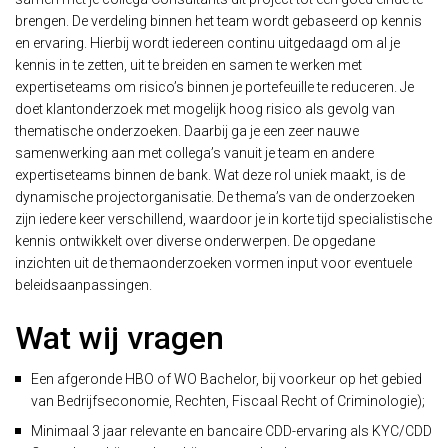
brengen. De verdeling binnen het team wordt gebaseerd op kennis
en ervaring. Hierbij wordt iedereen continu uitgedaagd om al je
kennis in te zetten, uit te breiden en samen te werken met
expertiseteams om risico’s binnen je portefeuille te reduceren.
Je
doet klantonderzoek met mogelijk hoog risico als gevolg van
thematische onderzoeken. Daarbij ga je een zeer nauwe
samenwerking aan met collega’s vanuit je team en andere
expertiseteams binnen de bank.
Wat deze rol uniek maakt, is de
dynamische projectorganisatie. De thema’s van de onderzoeken
zijn iedere keer verschillend, waardoor je in korte tijd specialistische
kennis ontwikkelt over diverse onderwerpen. De opgedane
inzichten uit de themaonderzoeken vormen input voor eventuele
beleidsaanpassingen.
Wat wij vragen
Een afgeronde HBO of WO Bachelor, bij voorkeur op het gebied
van Bedrijfseconomie, Rechten, Fiscaal Recht of Criminologie);
Minimaal 3 jaar relevante en bancaire CDD-ervaring als KYC/CDD