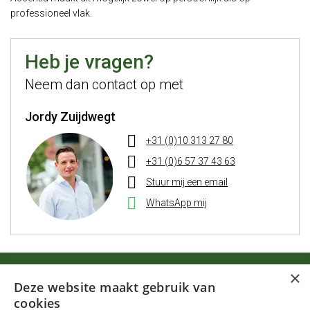
professioneel vlak.
Heb je vragen?
Neem dan contact op met
Jordy Zuijdwegt
+31 (0)10 313 27 80
+31 (0)6 57 37 43 63
Stuur mij een email
WhatsApp mij
×
Start jouw sollicitatie nu
Deze website maakt gebruik van
cookies