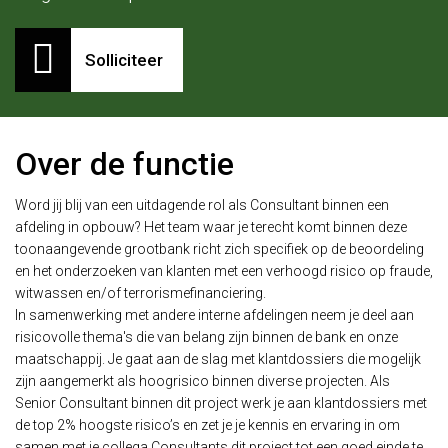
Solliciteer
Over de functie
Word jij blij van een uitdagende rol als Consultant binnen een
afdeling in opbouw? Het team waar je terecht komt binnen deze
toonaangevende grootbank richt zich specifiek op de beoordeling
en het onderzoeken van klanten met een verhoogd risico op fraude,
witwassen en/of terrorismefinanciering.
In samenwerking met andere interne afdelingen neem je deel aan
risicovolle thema's die van belang zijn binnen de bank en onze
maatschappij. Je gaat aan de slag met klantdossiers die mogelijk
zijn aangemerkt als hoogrisico binnen diverse projecten.
Als
Senior Consultant binnen dit project werk je aan klantdossiers met
de top 2% hoogste risico’s en zet je je kennis en ervaring in om
samen met je collega Consultants dit project tot een goed einde te